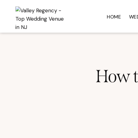
HOME
WE
How t