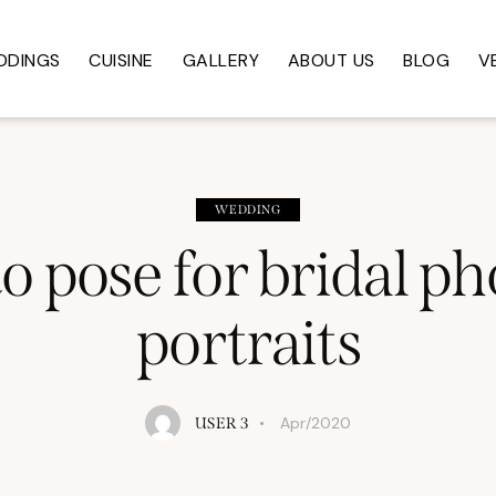
DDINGS
CUISINE
GALLERY
ABOUT US
BLOG
V
WEDDING
o pose for bridal ph
portraits
Apr/2020
USER 3