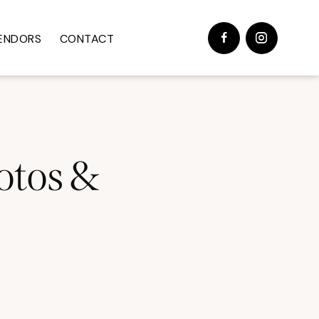
ENDORS
CONTACT
otos &